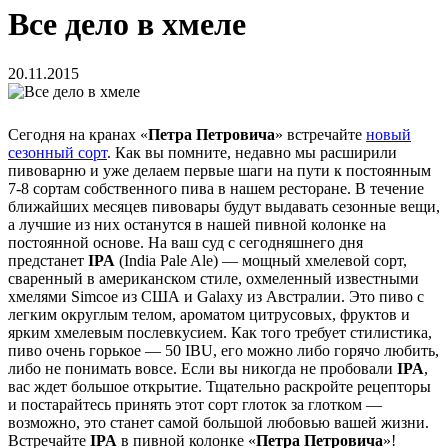
Все дело в хмеле
20.11.2015
Сегодня на кранах «
Петра Петровича
» встречайте
новый
сезонный сорт
. Как вы помните, недавно мы расширили
пивоварню и уже делаем первые шаги на пути к постоянным
7-8 сортам собственного пива в нашем ресторане. В течение
ближайших месяцев пивовары будут выдавать сезонные вещи,
а лучшие из них останутся в нашей пивной колонке на
постоянной основе. На ваш суд с сегодняшнего дня
предстанет
IPA
(India Pale Ale) — мощный хмелевой сорт,
сваренный в американском стиле, охмеленный известными
хмелями Simcoe из США и Galaxy из Австралии. Это пиво с
легким округлым телом, ароматом цитрусовых, фруктов и
ярким хмелевым послевкусием. Как того требует стилистика,
пиво очень горькое — 50 IBU, его можно либо горячо любить,
либо не понимать вовсе. Если вы никогда не пробовали
IPA
,
вас ждет большое открытие. Тщательно раскройте рецепторы
и постарайтесь принять этот сорт глоток за глотком —
возможно, это станет самой большой любовью вашей жизни.
Встречайте
IPA
в пивной колонке «
Петра Петровича
»!