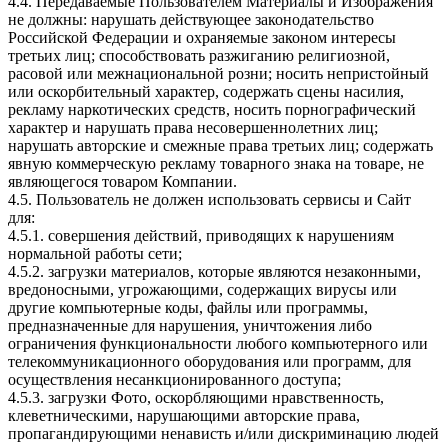
4.4. Передаваемые Пользователем Материалы и Изображения
не должны: нарушать действующее законодательство
Российской Федерации и охраняемые законом интересы
третьих лиц; способствовать разжиганию религиозной,
расовой или межнациональной розни; носить непристойный
или оскорбительный характер, содержать сцены насилия,
рекламу наркотических средств, носить порнографический
характер и нарушать права несовершеннолетних лиц;
нарушать авторские и смежные права третьих лиц; содержать
явную коммерческую рекламу товарного знака на товаре, не
являющегося товаром Компании.
4.5. Пользователь не должен использовать сервисы и Сайт
для:
4.5.1. совершения действий, приводящих к нарушениям
нормальной работы сети;
4.5.2. загрузки материалов, которые являются незаконными,
вредоносными, угрожающими, содержащих вирусы или
другие компьютерные коды, файлы или программы,
предназначенные для нарушения, уничтожения либо
ограничения функциональности любого компьютерного или
телекоммуникационного оборудования или программ, для
осуществления несанкционированного доступа;
4.5.3. загрузки Фото, оскорбляющими нравственность,
клеветническими, нарушающими авторские права,
пропагандирующими ненависть и/или дискриминацию людей