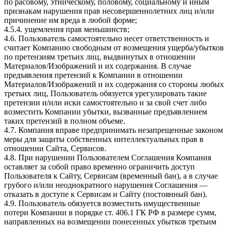
по расовому, этническому, половому, социальному и иным
признакам нарушения прав несовершеннолетних лиц и/или
причинение им вреда в любой форме;
4.5.4. ущемления прав меньшинств;
4.6. Пользователь самостоятельно несет ответственность и
считает Компанию свободным от возмещения ущерба/убытков
по претензиям третьих лиц, выдвинутых в отношении
Материалов/Изображений и их содержания. В случае
предъявления претензий к Компании в отношении
Материалов/Изображений и их содержания со стороны любых
третьих лиц, Пользователь обязуется урегулировать такие
претензии и/или иски самостоятельно и за свой счет либо
возместить Компании убытки, вызванные предъявлением
таких претензий в полном объеме.
4.7. Компания вправе предпринимать незапрещенные законом
меры для защиты собственных интеллектуальных прав в
отношении Сайта, Сервисов.
4.8. При нарушении Пользователем Соглашения Компания
оставляет за собой право временно ограничить доступ
Пользователя к Сайту, Сервисам (временный бан), а в случае
грубого и/или неоднократного нарушения Соглашения —
отказать в доступе к Сервисам и Сайту (постоянный бан).
4.9. Пользователь обязуется возместить имущественные
потери Компании в порядке ст. 406.1 ГК РФ в размере сумм,
направленных на возмещении понесенных убытков третьим