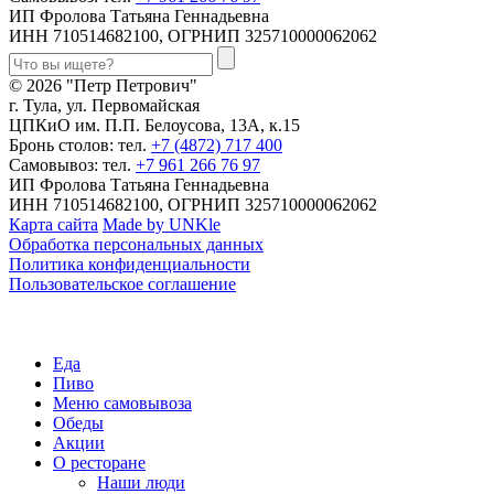
ИП Фролова Татьяна Геннадьевна
ИНН 710514682100, ОГРНИП 325710000062062
© 2026 "Петр Петрович"
г. Тула, ул. Первомайская
ЦПКиО им. П.П. Белоусова, 13А, к.15
Бронь столов: тел.
+7 (4872) 717 400
Самовывоз: тел.
+7 961 266 76 97
ИП Фролова Татьяна Геннадьевна
ИНН 710514682100, ОГРНИП 325710000062062
Карта сайта
Made by UNKle
Обработка персональных данных
Политика конфиденциальности
Пользовательское соглашение
Еда
Пиво
Меню самовывоза
Обеды
Акции
О ресторане
Наши люди