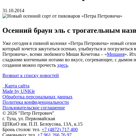
31.10.2014
Осенний браун эль с трогательным на
Уже сегодня в пивной колонке «Петра Петровича» новый сезонн
который хочется закутаться осенью, улыбнуться и погрузиться
Петровича», всеми любимого Миши Кочетова – «
Мишаня
». Ит
сладкими копчеными нотами во вкусе, согревающее, с дымом и
создания можно прочесть
здесь
.
Возврат к списку новостей
Карта сайта
Made by UNKle
Обработка персональных данных
Политика конфиденциальности
Пользовательское соглашение
© 2026 "Петр Петрович"
г. Тула, ул. Первомайская
ЦПКиО им. П.П. Белоусова, 13А, к.15
Бронь столов: тел.
+7 (4872) 717 400
Самовывоз: тел.
+7 961 266 76 97