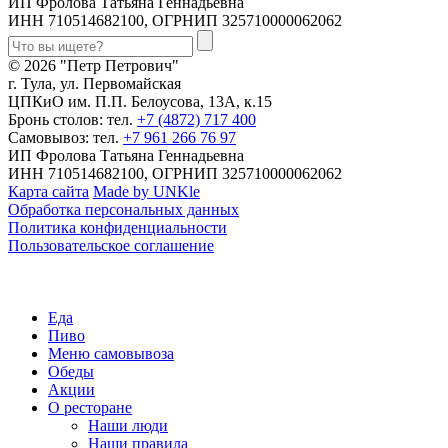
ИП Фролова Татьяна Геннадьевна
ИНН 710514682100, ОГРНИП 325710000062062
© 2026 "Петр Петрович"
г. Тула, ул. Первомайская
ЦПКиО им. П.П. Белоусова, 13А, к.15
Бронь столов: тел.
+7 (4872) 717 400
Самовывоз: тел.
+7 961 266 76 97
ИП Фролова Татьяна Геннадьевна
ИНН 710514682100, ОГРНИП 325710000062062
Карта сайта
Made by UNKle
Обработка персональных данных
Политика конфиденциальности
Пользовательское соглашение
Еда
Пиво
Меню самовывоза
Обеды
Акции
О ресторане
Наши люди
Наши правила