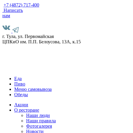
+7 (4872)
717-400
Написать
нам
г. Тула, ул. Первомайская
ЦПКиО им. П.П. Белоусова, 13А, к.15
Еда
Пиво
Меню самовывоза
Обеды
Акции
О ресторане
Наши люди
Наши правила
Фотогалерея
Новости