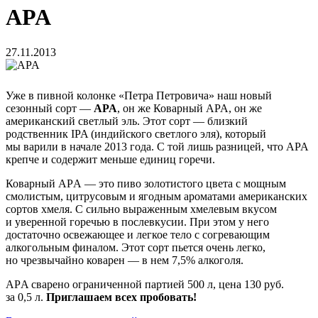
APA
27.11.2013
Уже в пивной колонке «Петра Петровича» наш новый
сезонный сорт —
APA
, он же Коварный APA, он же
американский светлый эль. Этот сорт — близкий
родственник IPA (индийского светлого эля), который
мы варили в начале 2013 года. С той лишь разницей, что APA
крепче и содержит меньше единиц горечи.
Коварный AРA — это пиво золотистого цвета с мощным
смолистым, цитрусовым и ягодным ароматами американских
сортов хмеля. С сильно выраженным хмелевым вкусом
и уверенной горечью в послевкусии. При этом у него
достаточно освежающее и легкое тело с согревающим
алкогольным финалом. Этот сорт пьется очень легко,
но чрезвычайно коварен — в нем 7,5% алкоголя.
AРA сварено ограниченной партией 500 л, цена 130 руб.
за 0,5 л.
Приглашаем всех пробовать!