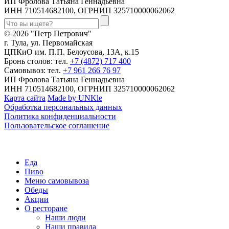
ИП Фролова Татьяна Геннадьевна
ИНН 710514682100, ОГРНИП 325710000062062
© 2026 "Петр Петрович"
г. Тула, ул. Первомайская
ЦПКиО им. П.П. Белоусова, 13А, к.15
Бронь столов: тел.
+7 (4872) 717 400
Самовывоз: тел.
+7 961 266 76 97
ИП Фролова Татьяна Геннадьевна
ИНН 710514682100, ОГРНИП 325710000062062
Карта сайта
Made by UNKle
Обработка персональных данных
Политика конфиденциальности
Пользовательское соглашение
Еда
Пиво
Меню самовывоза
Обеды
Акции
О ресторане
Наши люди
Наши правила