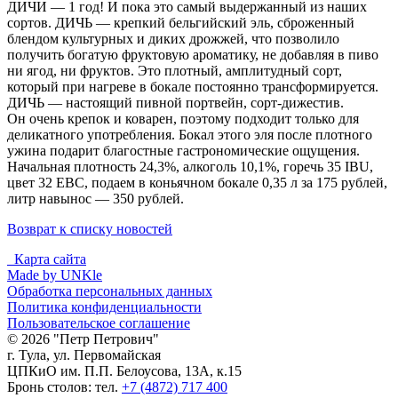
ДИЧИ — 1 год! И пока это самый выдержанный из наших
сортов. ДИЧЬ — крепкий бельгийский эль, сброженный
блендом культурных и диких дрожжей, что позволило
получить богатую фруктовую ароматику, не добавляя в пиво
ни ягод, ни фруктов. Это плотный, амплитудный сорт,
который при нагреве в бокале постоянно трансформируется.
ДИЧЬ — настоящий пивной портвейн,
сорт-дижестив
.
Он очень крепок и коварен, поэтому подходит только для
деликатного употребления. Бокал этого эля после плотного
ужина подарит благостные гастрономические ощущения.
Начальная плотность 24,3%, алкоголь 10,1%, горечь 35 IBU,
цвет 32 EBC, подаем в коньячном бокале 0,35 л за 175 рублей,
литр навынос — 350 рублей.
Возврат к списку новостей
Карта сайта
Made by UNKle
Обработка персональных данных
Политика конфиденциальности
Пользовательское соглашение
© 2026 "Петр Петрович"
г. Тула, ул. Первомайская
ЦПКиО им. П.П. Белоусова, 13А, к.15
Бронь столов: тел.
+7 (4872) 717 400