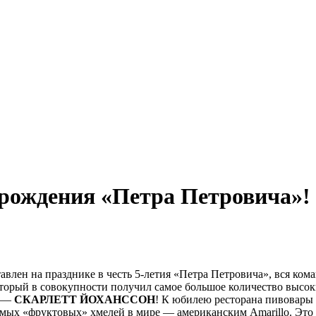
 рождения «Петра Петровича»!
тавлен на празднике в честь
5-летия
«Петра Петровича», вся кома
торый в совокупности получил самое большое количество высок
, —
СКАРЛЕТТ ЙОХАНССОН
! К юбилею ресторана пивовары 
самых «фруктовых» хмелей в мире — американским Amarillo. Это