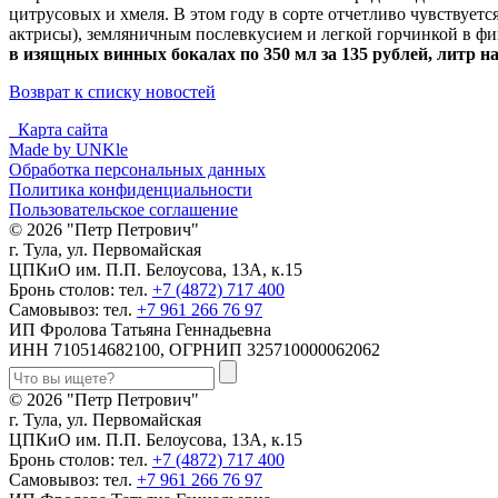
цитрусовых и хмеля. В этом году в сорте отчетливо чувствует
актрисы), земляничным послевкусием и легкой горчинкой в ф
в изящных винных бокалах по 350 мл за 135 рублей, литр н
Возврат к списку новостей
Карта сайта
Made by UNKle
Обработка персональных данных
Политика конфиденциальности
Пользовательское соглашение
© 2026 "Петр Петрович"
г. Тула, ул. Первомайская
ЦПКиО им. П.П. Белоусова, 13А, к.15
Бронь столов: тел.
+7 (4872) 717 400
Самовывоз: тел.
+7 961 266 76 97
ИП Фролова Татьяна Геннадьевна
ИНН 710514682100, ОГРНИП 325710000062062
© 2026 "Петр Петрович"
г. Тула, ул. Первомайская
ЦПКиО им. П.П. Белоусова, 13А, к.15
Бронь столов: тел.
+7 (4872) 717 400
Самовывоз: тел.
+7 961 266 76 97